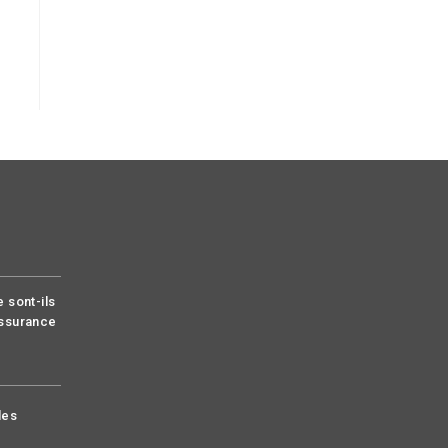
 sont-ils
assurance
les