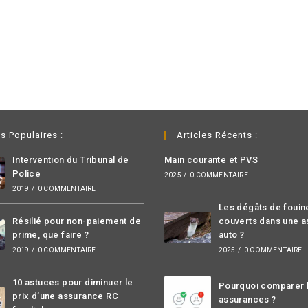
es Populaires :
Articles Récents :
Intervention du Tribunal de
Main courante et PVS
Police
2025
/
0 COMMENTAIRE
2019
/
0 COMMENTAIRE
Les dégâts de fouine
Résilié pour non-paiement de
couverts dans une 
prime, que faire ?
auto ?
2019
/
0 COMMENTAIRE
2025
/
0 COMMENTAIRE
10 astuces pour diminuer le
Pourquoi comparer 
prix d’une assurance RC
assurances ?