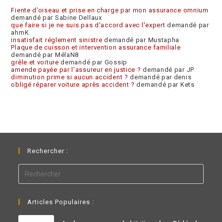
Fiente d’oiseau et prise en charge par mon assurance omnium
demandé par Sabine Dellaux
que faire si je ne suis pas d'accord avec l'expert
demandé par
ahmK
insatisfait réglement sinistre
demandé par Mustapha
Plaque de cuisson et intervention assurance familiale
demandé par MélaN8
grêle et voiture
demandé par Gossip
amende payée par l'assureur en justice ?
demandé par JP
diminution prime si aucun accident ?
demandé par denis
obligé réparer voiture après accident ?
demandé par Kets
Rechercher :
Articles Populaires :