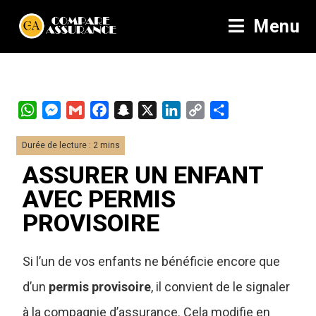
Menu
W
M
G
F
S
X
L
C
P
h
e
m
a
n
i
o
a
a
s
a
c
a
n
p
r
t
s
i
e
p
k
y
t
ASSURER UN ENFANT
s
e
l
b
c
e
L
a
AVEC PERMIS
A
n
o
h
d
i
g
PROVISOIRE
p
g
o
a
I
n
e
p
e
k
t
n
k
r
r
Si l’un de vos enfants ne bénéficie encore que
d’un
permis provisoire
, il convient de le signaler
à la compagnie d’assurance.
Cela modifie en