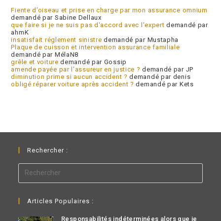
Fiente d’oiseau et prise en charge par mon assurance omnium
demandé par Sabine Dellaux
que faire si je ne suis pas d'accord avec l'expert
demandé par
ahmK
insatisfait réglement sinistre
demandé par Mustapha
Plaque de cuisson et intervention assurance familiale
demandé par MélaN8
grêle et voiture
demandé par Gossip
amende payée par l'assureur en justice ?
demandé par JP
diminution prime si aucun accident ?
demandé par denis
obligé réparer voiture après accident ?
demandé par Kets
Rechercher :
Articles Populaires :
Responsabilités indéterminées alors que je