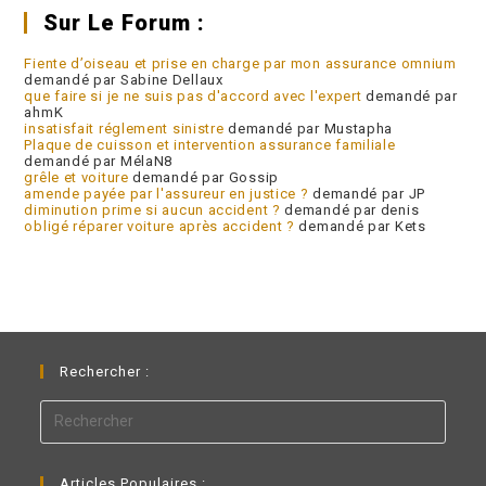
Sur Le Forum :
Fiente d’oiseau et prise en charge par mon assurance omnium
demandé par Sabine Dellaux
que faire si je ne suis pas d'accord avec l'expert
demandé par
ahmK
insatisfait réglement sinistre
demandé par Mustapha
Plaque de cuisson et intervention assurance familiale
demandé par MélaN8
grêle et voiture
demandé par Gossip
amende payée par l'assureur en justice ?
demandé par JP
diminution prime si aucun accident ?
demandé par denis
obligé réparer voiture après accident ?
demandé par Kets
Rechercher :
Articles Populaires :