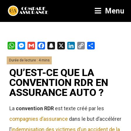
Menu
W
M
G
F
S
X
L
C
P
h
e
m
a
n
i
o
a
a
s
a
c
a
n
p
r
t
s
i
e
p
k
y
t
QU’EST-CE QUE LA
s
e
l
b
c
e
L
a
CONVENTION RDR EN
A
n
o
h
d
i
g
ASSURANCE AUTO ?
p
g
o
a
I
n
e
p
e
k
t
n
k
r
r
La
convention RDR
est texte créé par les
compagnies d’assurance
dans le but d’accélérer
l’
indemnisation des victimes d’un accident de la