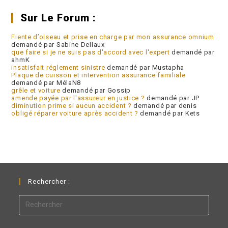
Sur Le Forum :
Fiente d’oiseau et prise en charge par mon assurance omnium
demandé par Sabine Dellaux
que faire si je ne suis pas d'accord avec l'expert
demandé par
ahmK
insatisfait réglement sinistre
demandé par Mustapha
Plaque de cuisson et intervention assurance familiale
demandé par MélaN8
grêle et voiture
demandé par Gossip
amende payée par l'assureur en justice ?
demandé par JP
diminution prime si aucun accident ?
demandé par denis
obligé réparer voiture après accident ?
demandé par Kets
Rechercher :